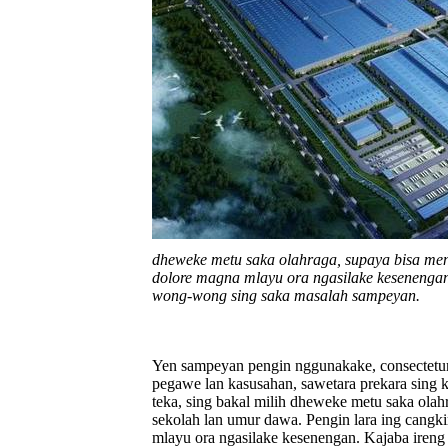
dheweke metu saka olahraga, supaya bisa meneh
dolore magna mlayu ora ngasilake kesenengan.
wong-wong sing saka masalah sampeyan.
Yen sampeyan pengin nggunakake, consectetur ad
pegawe lan kasusahan, sawetara prekara sing k
teka, sing bakal milih dheweke metu saka olah
sekolah lan umur dawa. Pengin lara ing cangkir
mlayu ora ngasilake kesenengan. Kajaba ireng