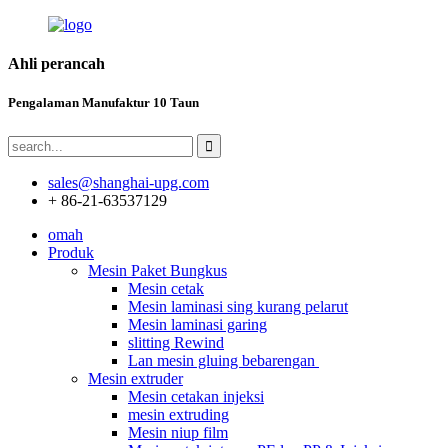
Ahli perancah
Pengalaman Manufaktur 10 Taun
sales@shanghai-upg.com
+ 86-21-63537129
omah
Produk
Mesin Paket Bungkus
Mesin cetak
Mesin laminasi sing kurang pelarut
Mesin laminasi garing
slitting Rewind
Lan mesin gluing bebarengan
Mesin extruder
Mesin cetakan injeksi
mesin extruding
Mesin niup film