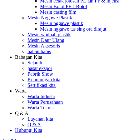
Mesin cetak jotosan PE lan PP & Injeksi
Mesin Botol PET Botol
Mesin casting film
Mesin Nggawe Plastik
Mesin nggawe plastik
Mesin nggawe tas sing ora dirajut
Mesin wadhah plastik
Mesin Daur Ulang
Mesin Aksesoris
bahan habis
Babagan Kita
Sejarah
pasar ekspor
Pabrik Show
Keuntungan kita
Sertifikasi kita
Warta
Warta Industri
Warta Perusahaan
Warta Teknis
Q & A
Layanan kita
Q & A
Hubungi Kita