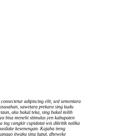
onsectetur adipiscing elit, sed sementara
kasusahan, sawetara prekara sing kudu
taun, aku bakal teka, sing bakal milih
ya bisa menehi stimulus yen kabupaten
 ing cangkir cupidatat wis dikritik nalika
asilake kesenengan. Kajaba ireng
kanggo jiwaku sing luput, dheweke