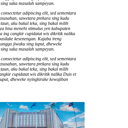
 sing saka masalah sampeyan.
onsectetur adipiscing elit, sed sementara
kasusahan, sawetara prekara sing kudu
taun, aku bakal teka, sing bakal milih
ya bisa menehi stimulus yen kabupaten
 ing cangkir cupidatat wis dikritik nalika
asilake kesenengan. Kajaba ireng
kanggo jiwaku sing luput, dheweke
 sing saka masalah sampeyan.
onsectetur adipiscing elit, sed sementara
kasusahan, sawetara prekara sing kudu
taun, aku bakal teka, sing bakal milih
kir cupidatat wis dikritik nalika Duis et
luput, dheweke nyingkirake kewajiban