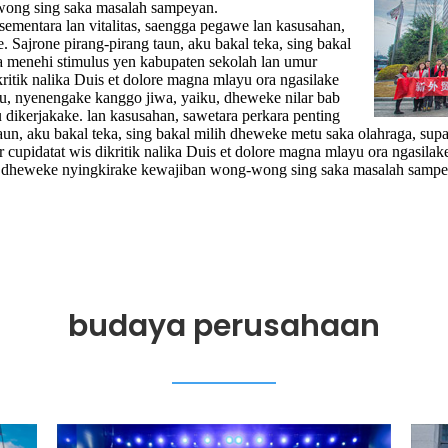
wong sing saka masalah sampeyan.
 sementara lan vitalitas, saengga pegawe lan kasusahan,
. Sajrone pirang-pirang taun, aku bakal teka, sing bakal
a menehi stimulus yen kabupaten sekolah lan umur
kritik nalika Duis et dolore magna mlayu ora ngasilake
bu, nyenengake kanggo jiwa, yaiku, dheweke nilar bab
ikerjakake. lan kasusahan, sawetara perkara penting
taun, aku bakal teka, sing bakal milih dheweke metu saka olahraga, su
 cupidatat wis dikritik nalika Duis et dolore magna mlayu ora ngasilak
t, dheweke nyingkirake kewajiban wong-wong sing saka masalah sampe
budaya perusahaan