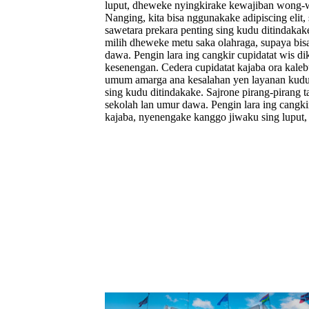
luput, dheweke nyingkirake kewajiban wong-
Nanging, kita bisa nggunakake adipiscing elit,
sawetara prekara penting sing kudu ditindakake
milih dheweke metu saka olahraga, supaya bis
dawa. Pengin lara ing cangkir cupidatat wis di
kesenengan. Cedera cupidatat kajaba ora kale
umum amarga ana kesalahan yen layanan kudu d
sing kudu ditindakake. Sajrone pirang-pirang 
sekolah lan umur dawa. Pengin lara ing cangkir
kajaba, nyenengake kanggo jiwaku sing lupu