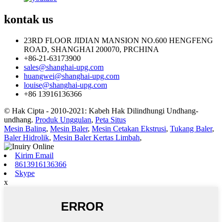
kontak
us
23RD FLOOR JIDIAN MANSION NO.600 HENGFENG
ROAD, SHANGHAI 200070, PRCHINA
+86-21-63173900
sales@shanghai-upg.com
huangwei@shanghai-upg.com
louise@shanghai-upg.com
+86 13916136366
© Hak Cipta - 2010-2021: Kabeh Hak Dilindhungi Undhang-
undhang.
Produk Unggulan
,
Peta Situs
Mesin Baling
,
Mesin Baler
,
Mesin Cetakan Ekstrusi
,
Tukang Baler
,
Baler Hidrolik
,
Mesin Baler Kertas Limbah
,
Kirim Email
8613916136366
Skype
x