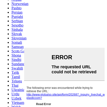
Norwegian
Pashto
Persian
Punjabi
Serbian
Sesotho
Sinhala
Slovak
Slovenian
Somali
Samoan
Scots Gaelic
Shona
Sindhi
Sundanese
Swahili
Tajik
Tamil
Telugu
Thai
Ukrainian
Urdu
Uzbek
Vietnamese
Welsh