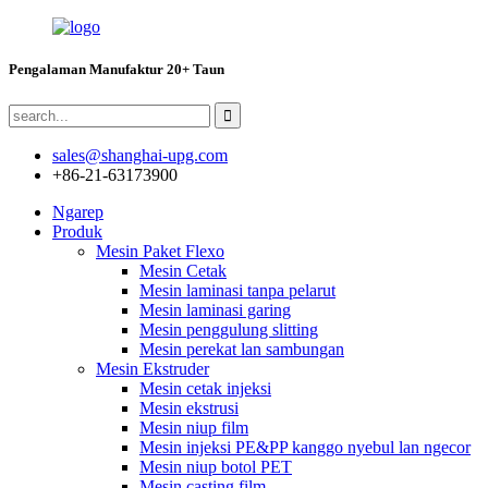
Pengalaman Manufaktur 20+ Taun
sales@shanghai-upg.com
+86-21-63173900
Ngarep
Produk
Mesin Paket Flexo
Mesin Cetak
Mesin laminasi tanpa pelarut
Mesin laminasi garing
Mesin penggulung slitting
Mesin perekat lan sambungan
Mesin Ekstruder
Mesin cetak injeksi
Mesin ekstrusi
Mesin niup film
Mesin injeksi PE&PP kanggo nyebul lan ngecor
Mesin niup botol PET
Mesin casting film