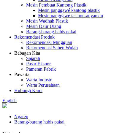
Mesin Pembuat Kantong Plastik
Mesin panggawé kantong plastik
Mesin panggawé tas non-anyaman
Mesin Wadhah Plastik
Mesin Daur Ulang
Barang-barang habis pakai
Rekomendasi Produk
Rekomendasi Mingguan
Rekomendasi Saben Wulan
Babagan Kita
Sajarah
Pasar Ekspor
Pameran Pabrik
Pawarta
Warta Industri
Warta Perusahaan
Hubungi Kami
English
Ngarep
Barang-barang habis pakai