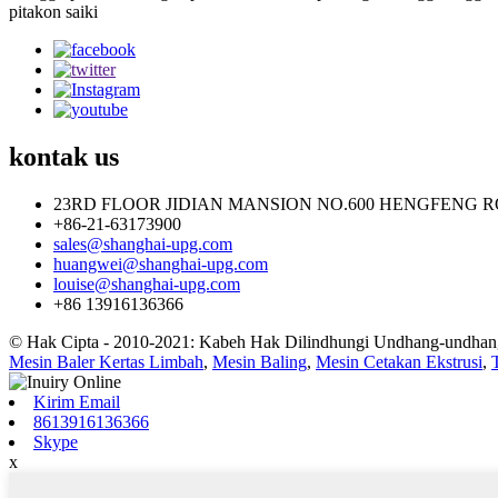
pitakon saiki
kontak
us
23RD FLOOR JIDIAN MANSION NO.600 HENGFENG R
+86-21-63173900
sales@shanghai-upg.com
huangwei@shanghai-upg.com
louise@shanghai-upg.com
+86 13916136366
© Hak Cipta - 2010-2021: Kabeh Hak Dilindhungi Undhang-undhan
Mesin Baler Kertas Limbah
,
Mesin Baling
,
Mesin Cetakan Ekstrusi
,
Kirim Email
8613916136366
Skype
x