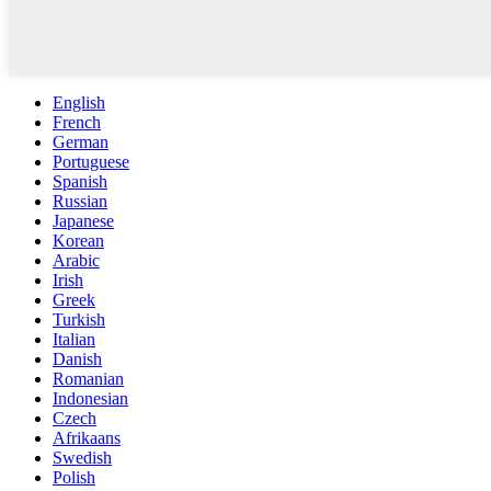
English
French
German
Portuguese
Spanish
Russian
Japanese
Korean
Arabic
Irish
Greek
Turkish
Italian
Danish
Romanian
Indonesian
Czech
Afrikaans
Swedish
Polish