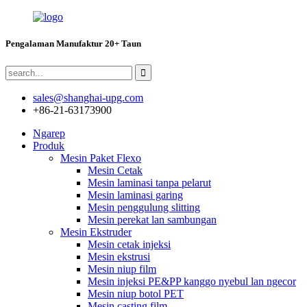
Pengalaman Manufaktur 20+ Taun
sales@shanghai-upg.com
+86-21-63173900
Ngarep
Produk
Mesin Paket Flexo
Mesin Cetak
Mesin laminasi tanpa pelarut
Mesin laminasi garing
Mesin penggulung slitting
Mesin perekat lan sambungan
Mesin Ekstruder
Mesin cetak injeksi
Mesin ekstrusi
Mesin niup film
Mesin injeksi PE&PP kanggo nyebul lan ngecor
Mesin niup botol PET
Mesin casting film