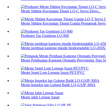
Mesin Slitting Kecepatan Tinggi LQ-C Servo Drive...
Mesin Slitting Kecepatan Tinggi Ganda Penggerak Servo
Produsen Tas Gendong LQ-900
Mesin pembuat kantong plastik biodegradable LQ-450X
Mesin Pembuatan Kantong Otomatis Penyegelan Tiga Si
Mesin Segel Lem Lengan Susut PET/PVC
Mesin Inspeksi lan Gulung Balik LQ-GSJP-300A
Mesin Jahit Lengan Susut