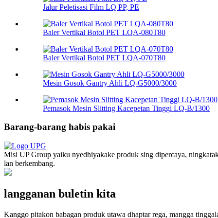
Jalur Peletisasi Film LQ PP, PE
Baler Vertikal Botol PET LQA-080T80
Baler Vertikal Botol PET LQA-070T80
Mesin Gosok Gantry Ahli LQ-G5000/3000
Pemasok Mesin Slitting Kacepetan Tinggi LQ-B/1300
Barang-barang habis pakai
Misi UP Group yaiku nyedhiyakake produk sing dipercaya, ningkatake t
lan berkembang.
langganan buletin kita
Kanggo pitakon babagan produk utawa dhaptar rega, mangga tinggala