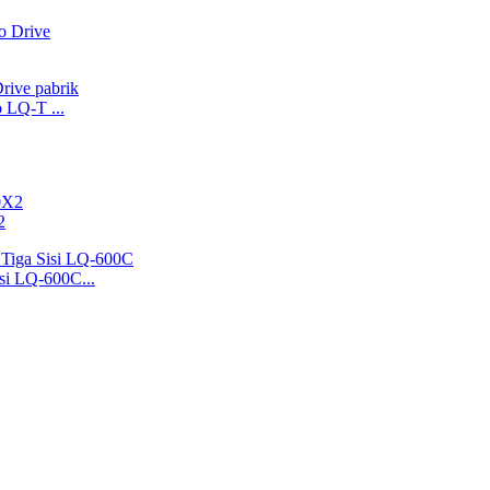
 LQ-T ...
2
si LQ-600C...