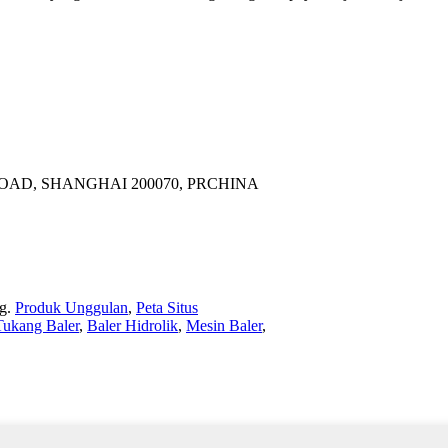
OAD, SHANGHAI 200070, PRCHINA
g.
Produk Unggulan
,
Peta Situs
Tukang Baler
,
Baler Hidrolik
,
Mesin Baler
,