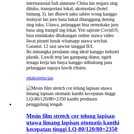
internasional bali antarane China lan negara sing
dituku, transportasi lokal, akomodasi (hotel
bintang 3), lan dhuwit saku saben wong kanggo
insinyur lan juru basa bakal ditanggung dening
sing tuku. Utawa, pelanggan bisa nemokake juru
basa sing trampil ing lokal. Yen sajrone Covid19,
bisa nindakake dhukungan online utawa video
liwat piranti lunak whatsapp utawa wechat.
Garansi: 12 sasi sawise tanggal B/L
Iki minangka peralatan sing ideal kanggo industri
plastik. Luwih trep lan gampang diatur, ngirit
tenaga kerja lan biaya kanggo ndhukung para
pelanggan supaya luwih efisien.
pitakon
rincian
Mesin film stretch cor telung lapisan
utawa limang lapisan otomatis kanthi
kecepatan tinggi LQ-80/120/80×2350