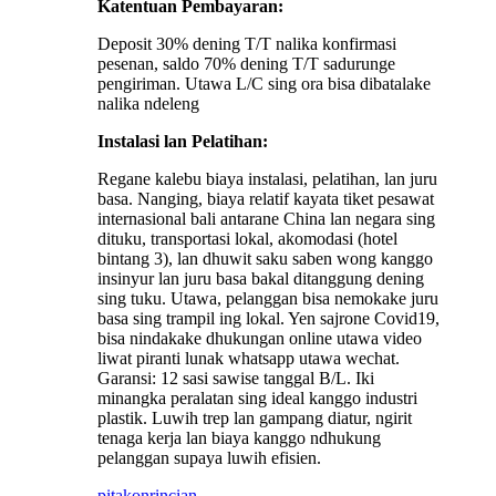
Katentuan Pembayaran:
Deposit 30% dening T/T nalika konfirmasi
pesenan, saldo 70% dening T/T sadurunge
pengiriman. Utawa L/C sing ora bisa dibatalake
nalika ndeleng
Instalasi lan Pelatihan:
Regane kalebu biaya instalasi, pelatihan, lan juru
basa. Nanging, biaya relatif kayata tiket pesawat
internasional bali antarane China lan negara sing
dituku, transportasi lokal, akomodasi (hotel
bintang 3), lan dhuwit saku saben wong kanggo
insinyur lan juru basa bakal ditanggung dening
sing tuku. Utawa, pelanggan bisa nemokake juru
basa sing trampil ing lokal. Yen sajrone Covid19,
bisa nindakake dhukungan online utawa video
liwat piranti lunak whatsapp utawa wechat.
Garansi: 12 sasi sawise tanggal B/L. Iki
minangka peralatan sing ideal kanggo industri
plastik. Luwih trep lan gampang diatur, ngirit
tenaga kerja lan biaya kanggo ndhukung
pelanggan supaya luwih efisien.
pitakon
rincian