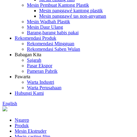
Mesin Pembuat Kantong Plastik
Mesin panggawé kantong plastik
Mesin panggawé tas non-anyaman
Mesin Wadhah Plastik
Mesin Daur Ulang
Barang-barang habis pakai
Rekomendasi Produk
Rekomendasi Mingguan
Rekomendasi Saben Wulan
Babagan Kita
Sajarah
Pasar Ekspor
Pameran Pabrik
Pawarta
Warta Industri
Warta Perusahaan
Hubungi Kami
English
Ngarep
Produk
Mesin Ekstruder
Mesin casting film