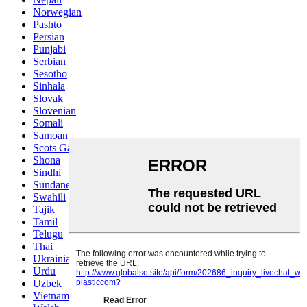
Norwegian
Pashto
Persian
Punjabi
Serbian
Sesotho
Sinhala
Slovak
Slovenian
Somali
Samoan
Scots Gaelic
Shona
Sindhi
Sundanese
Swahili
Tajik
Tamil
Telugu
Thai
Ukrainian
Urdu
Uzbek
Vietnamese