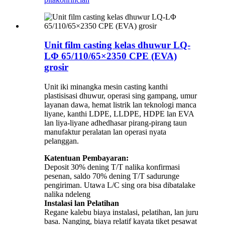
Unit film casting kelas dhuwur LQ-
LΦ 65/110/65×2350 CPE (EVA)
grosir
Unit iki minangka mesin casting kanthi
plastisisasi dhuwur, operasi sing gampang, umur
layanan dawa, hemat listrik lan teknologi manca
liyane, kanthi LDPE, LLDPE, HDPE lan EVA
lan liya-liyane adhedhasar pirang-pirang taun
manufaktur peralatan lan operasi nyata
pelanggan.
Katentuan Pembayaran:
Deposit 30% dening T/T nalika konfirmasi
pesenan, saldo 70% dening T/T sadurunge
pengiriman. Utawa L/C sing ora bisa dibatalake
nalika ndeleng
Instalasi lan Pelatihan
Regane kalebu biaya instalasi, pelatihan, lan juru
basa. Nanging, biaya relatif kayata tiket pesawat