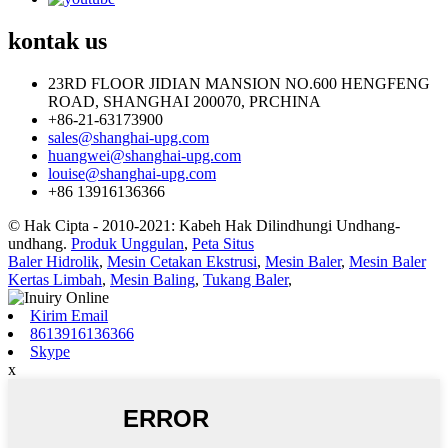
kontak
us
23RD FLOOR JIDIAN MANSION NO.600 HENGFENG
ROAD, SHANGHAI 200070, PRCHINA
+86-21-63173900
sales@shanghai-upg.com
huangwei@shanghai-upg.com
louise@shanghai-upg.com
+86 13916136366
© Hak Cipta - 2010-2021: Kabeh Hak Dilindhungi Undhang-
undhang.
Produk Unggulan
,
Peta Situs
Baler Hidrolik
,
Mesin Cetakan Ekstrusi
,
Mesin Baler
,
Mesin Baler
Kertas Limbah
,
Mesin Baling
,
Tukang Baler
,
Kirim Email
8613916136366
Skype
x