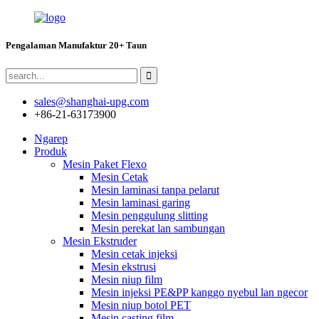
Pengalaman Manufaktur 20+ Taun
sales@shanghai-upg.com
+86-21-63173900
Ngarep
Produk
Mesin Paket Flexo
Mesin Cetak
Mesin laminasi tanpa pelarut
Mesin laminasi garing
Mesin penggulung slitting
Mesin perekat lan sambungan
Mesin Ekstruder
Mesin cetak injeksi
Mesin ekstrusi
Mesin niup film
Mesin injeksi PE&PP kanggo nyebul lan ngecor
Mesin niup botol PET
Mesin casting film