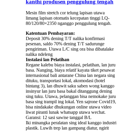
kanthi produsen penggulung tengah
Mesin film stretch cor telung lapisan utawa
limang lapisan otomatis kecepatan tinggi LQ-
80/120/80×2350 nganggo penggulung tengah.
Katentuan Pembayaran:
Deposit 30% dening T/T nalika konfirmasi
pesenan, saldo 70% dening T/T sadurunge
pengiriman. Utawa L/C sing ora bisa dibatalake
nalika ndeleng
Instalasi lan Pelatihan
Regane kalebu biaya instalasi, pelatihan, lan juru
basa. Nanging, biaya relatif kayata tiket pesawat
internasional bali antarane China lan negara sing
dituku, transportasi lokal, akomodasi (hotel
bintang 3), lan dhuwit saku saben wong kanggo
insinyur lan juru basa bakal ditanggung dening
sing tuku. Utawa, pelanggan bisa nemokake juru
basa sing trampil ing lokal. Yen sajrone Covid19,
bisa nindakake dhukungan online utawa video
liwat piranti lunak whatsapp utawa wechat.
Garansi: 12 sasi sawise tanggal B/L
Iki minangka peralatan sing ideal kanggo industri
plastik. Luwih trep lan gampang diatur, ngirit