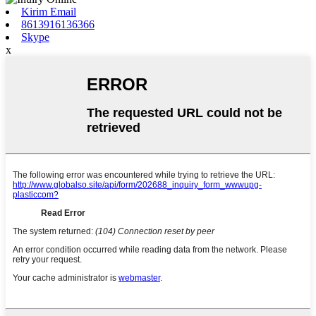
Kirim Email
8613916136366
Skype
x