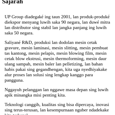
Sajarah
UP Group diadegaké ing taun 2001, lan produk-produké
diekspor menyang luwih saka 90 negara, lan duwé mitra
lan distributor sing stabil lan jangka panjang ing luwih
saka 50 negara.
Saliyané R&D, produksi lan dodolan mesin cetak
gravure, mesin laminasi, mesin slitting, mesin pembuat
tas kantong, mesin pelapis, mesin blowing film, mesin
cetak blow ekstrusi, mesin thermoforming, mesin daur
ulang sampah, mesin baler lan pelletizing, lan bahan
habis pakai sing gegandhengan, kita uga nyedhiyakake
alur proses lan solusi sing lengkap kanggo para
pangguna.
Nggayuh pelanggan lan nggawe masa depan sing luwih
apik minangka misi penting kita.
Teknologi canggih, kualitas sing bisa dipercaya, inovasi
sing terus-terusan, lan kesempurnaan nguber ndadekake