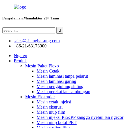
Pengalaman Manufaktur 20+ Taun
sales@shanghai-upg.com
+86-21-63173900
Ngarep
Produk
Mesin Paket Flexo
Mesin Cetak
Mesin laminasi tanpa pelarut
Mesin laminasi garing
Mesin penggulung slitting
Mesin perekat lan sambungan
Mesin Ekstruder
Mesin cetak injeksi
Mesin ekstrusi
Mesin niup film
Mesin injeksi PE&PP kanggo nyebul lan ngecor
Mesin niup botol PET
Mesin casting film