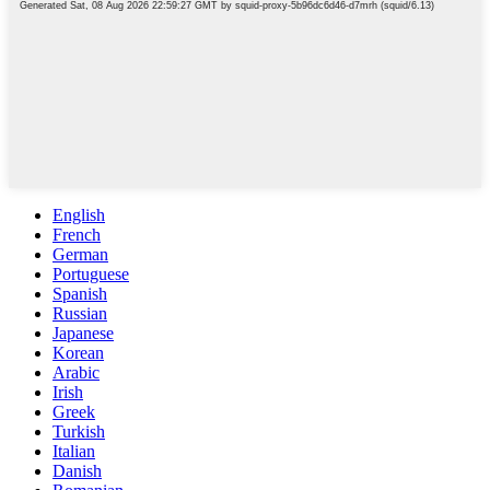
English
French
German
Portuguese
Spanish
Russian
Japanese
Korean
Arabic
Irish
Greek
Turkish
Italian
Danish