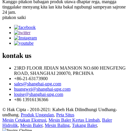
Kanggo pitakon babagan produk utawa dhaptar rega, mangga
tinggalake menyang kita lan kita bakal ngubungi sampeyan sajrone
24 jam.
pitakon saiki
kontak
us
23RD FLOOR JIDIAN MANSION NO.600 HENGFENG
ROAD, SHANGHAI 200070, PRCHINA
+86-21-63173900
sales@shanghai-upg.com
huangwei@shanghai-upg.com
louise@shanghai-upg.com
+86 13916136366
© Hak Cipta - 2010-2021: Kabeh Hak Dilindhungi Undhang-
undhang.
Produk Unggulan
,
Peta Situs
Mesin Cetakan Ekstrusi
,
Mesin Baler Kertas Limbah
,
Baler
Hidrolik
,
Mesin Baler
,
Mesin Baling
,
Tukang Baler
,