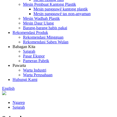
Mesin Pembuat Kantong Plastik
Mesin panggawé kantong plastik
Mesin panggawé tas non-anyaman
Mesin Wadhah Plastik
Mesin Daur Ulang
Barang-barang habis pakai
Rekomendasi Produk
Rekomendasi Mingguan
Rekomendasi Saben Wulan
Babagan Kita
Sajarah
Pasar Ekspor
Pameran Pabrik
Pawarta
Warta Industri
Warta Perusahaan
Hubungi Kami
English
Ngarep
Sajarah