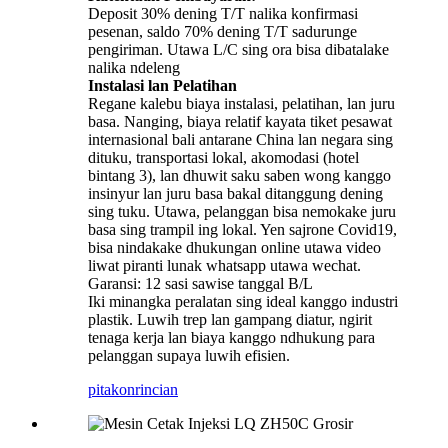
Deposit 30% dening T/T nalika konfirmasi
pesenan, saldo 70% dening T/T sadurunge
pengiriman. Utawa L/C sing ora bisa dibatalake
nalika ndeleng
Instalasi lan Pelatihan
Regane kalebu biaya instalasi, pelatihan, lan juru
basa. Nanging, biaya relatif kayata tiket pesawat
internasional bali antarane China lan negara sing
dituku, transportasi lokal, akomodasi (hotel
bintang 3), lan dhuwit saku saben wong kanggo
insinyur lan juru basa bakal ditanggung dening
sing tuku. Utawa, pelanggan bisa nemokake juru
basa sing trampil ing lokal. Yen sajrone Covid19,
bisa nindakake dhukungan online utawa video
liwat piranti lunak whatsapp utawa wechat.
Garansi: 12 sasi sawise tanggal B/L
Iki minangka peralatan sing ideal kanggo industri
plastik. Luwih trep lan gampang diatur, ngirit
tenaga kerja lan biaya kanggo ndhukung para
pelanggan supaya luwih efisien.
pitakon
rincian