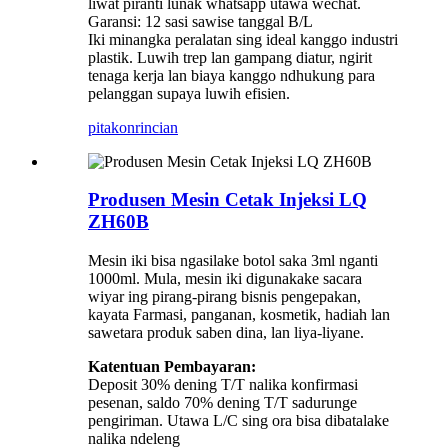
liwat piranti lunak whatsapp utawa wechat.
Garansi: 12 sasi sawise tanggal B/L
Iki minangka peralatan sing ideal kanggo industri
plastik. Luwih trep lan gampang diatur, ngirit
tenaga kerja lan biaya kanggo ndhukung para
pelanggan supaya luwih efisien.
pitakon
rincian
Produsen Mesin Cetak Injeksi LQ
ZH60B
Mesin iki bisa ngasilake botol saka 3ml nganti
1000ml. Mula, mesin iki digunakake sacara
wiyar ing pirang-pirang bisnis pengepakan,
kayata Farmasi, panganan, kosmetik, hadiah lan
sawetara produk saben dina, lan liya-liyane.
Katentuan Pembayaran:
Deposit 30% dening T/T nalika konfirmasi
pesenan, saldo 70% dening T/T sadurunge
pengiriman. Utawa L/C sing ora bisa dibatalake
nalika ndeleng