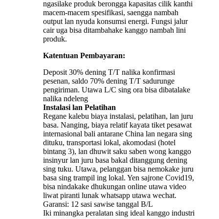
ngasilake produk berongga kapasitas cilik kanthi
macem-macem spesifikasi, saengga nambah
output lan nyuda konsumsi energi. Fungsi jalur
cair uga bisa ditambahake kanggo nambah lini
produk.
Katentuan Pembayaran:
Deposit 30% dening T/T nalika konfirmasi
pesenan, saldo 70% dening T/T sadurunge
pengiriman. Utawa L/C sing ora bisa dibatalake
nalika ndeleng
Instalasi lan Pelatihan
Regane kalebu biaya instalasi, pelatihan, lan juru
basa. Nanging, biaya relatif kayata tiket pesawat
internasional bali antarane China lan negara sing
dituku, transportasi lokal, akomodasi (hotel
bintang 3), lan dhuwit saku saben wong kanggo
insinyur lan juru basa bakal ditanggung dening
sing tuku. Utawa, pelanggan bisa nemokake juru
basa sing trampil ing lokal. Yen sajrone Covid19,
bisa nindakake dhukungan online utawa video
liwat piranti lunak whatsapp utawa wechat.
Garansi: 12 sasi sawise tanggal B/L
Iki minangka peralatan sing ideal kanggo industri