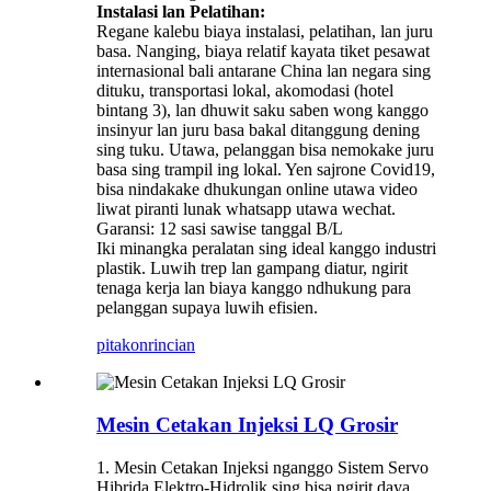
Instalasi lan Pelatihan:
Regane kalebu biaya instalasi, pelatihan, lan juru
basa. Nanging, biaya relatif kayata tiket pesawat
internasional bali antarane China lan negara sing
dituku, transportasi lokal, akomodasi (hotel
bintang 3), lan dhuwit saku saben wong kanggo
insinyur lan juru basa bakal ditanggung dening
sing tuku. Utawa, pelanggan bisa nemokake juru
basa sing trampil ing lokal. Yen sajrone Covid19,
bisa nindakake dhukungan online utawa video
liwat piranti lunak whatsapp utawa wechat.
Garansi: 12 sasi sawise tanggal B/L
Iki minangka peralatan sing ideal kanggo industri
plastik. Luwih trep lan gampang diatur, ngirit
tenaga kerja lan biaya kanggo ndhukung para
pelanggan supaya luwih efisien.
pitakon
rincian
Mesin Cetakan Injeksi LQ Grosir
1. Mesin Cetakan Injeksi nganggo Sistem Servo
Hibrida Elektro-Hidrolik sing bisa ngirit daya