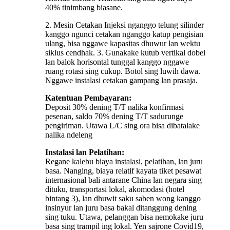
40% tinimbang biasane.
2. Mesin Cetakan Injeksi nganggo telung silinder
kanggo ngunci cetakan nganggo katup pengisian
ulang, bisa nggawe kapasitas dhuwur lan wektu
siklus cendhak. 3. Gunakake kutub vertikal dobel
lan balok horisontal tunggal kanggo nggawe
ruang rotasi sing cukup. Botol sing luwih dawa.
Nggawe instalasi cetakan gampang lan prasaja.
Katentuan Pembayaran:
Deposit 30% dening T/T nalika konfirmasi
pesenan, saldo 70% dening T/T sadurunge
pengiriman. Utawa L/C sing ora bisa dibatalake
nalika ndeleng
Instalasi lan Pelatihan:
Regane kalebu biaya instalasi, pelatihan, lan juru
basa. Nanging, biaya relatif kayata tiket pesawat
internasional bali antarane China lan negara sing
dituku, transportasi lokal, akomodasi (hotel
bintang 3), lan dhuwit saku saben wong kanggo
insinyur lan juru basa bakal ditanggung dening
sing tuku. Utawa, pelanggan bisa nemokake juru
basa sing trampil ing lokal. Yen sajrone Covid19,