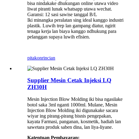
bisa nindakake dhukungan online utawa video
liwat piranti lunak whatsapp utawa wechat.
Garansi: 12 sasi sawise tanggal B/L
Iki minangka peralatan sing ideal kanggo industri
plastik. Luwih trep lan gampang diatur, ngirit
tenaga kerja lan biaya kanggo ndhukung para
pelanggan supaya luwih efisien.
pitakon
rincian
Supplier Mesin Cetak Injeksi LQ
ZH30H
Mesin Injection Blow Molding iki bisa ngasilake
botol saka 3ml nganti 1000ml. Mulane, Mesin
Injection Blow Molding iki digunakake sacara
wiyar ing pirang-pirang bisnis pengepakan,
kayata Farmasi, panganan, kosmetik, hadiah lan
sawetara produk saben dina, lan liya-liyane.
Katentuan Pembayaran: