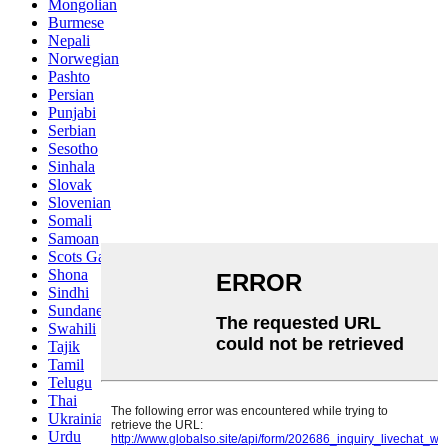
Mongolian
Burmese
Nepali
Norwegian
Pashto
Persian
Punjabi
Serbian
Sesotho
Sinhala
Slovak
Slovenian
Somali
Samoan
Scots Gaelic
Shona
Sindhi
Sundanese
Swahili
Tajik
Tamil
Telugu
Thai
Ukrainian
Urdu