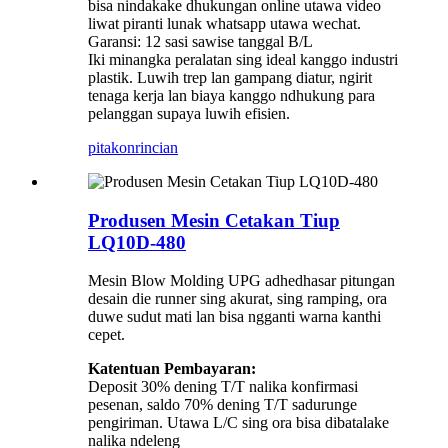
bisa nindakake dhukungan online utawa video
liwat piranti lunak whatsapp utawa wechat.
Garansi: 12 sasi sawise tanggal B/L
Iki minangka peralatan sing ideal kanggo industri
plastik. Luwih trep lan gampang diatur, ngirit
tenaga kerja lan biaya kanggo ndhukung para
pelanggan supaya luwih efisien.
pitakon
rincian
Produsen Mesin Cetakan Tiup
LQ10D-480
Mesin Blow Molding UPG adhedhasar pitungan
desain die runner sing akurat, sing ramping, ora
duwe sudut mati lan bisa ngganti warna kanthi
cepet.
Katentuan Pembayaran:
Deposit 30% dening T/T nalika konfirmasi
pesenan, saldo 70% dening T/T sadurunge
pengiriman. Utawa L/C sing ora bisa dibatalake
nalika ndeleng