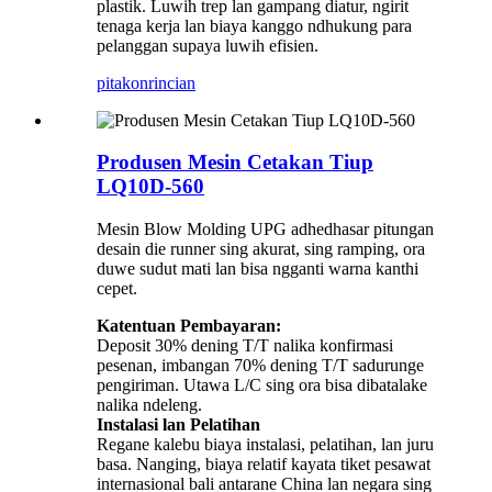
plastik. Luwih trep lan gampang diatur, ngirit
tenaga kerja lan biaya kanggo ndhukung para
pelanggan supaya luwih efisien.
pitakon
rincian
Produsen Mesin Cetakan Tiup
LQ10D-560
Mesin Blow Molding UPG adhedhasar pitungan
desain die runner sing akurat, sing ramping, ora
duwe sudut mati lan bisa ngganti warna kanthi
cepet.
Katentuan Pembayaran:
Deposit 30% dening T/T nalika konfirmasi
pesenan, imbangan 70% dening T/T sadurunge
pengiriman. Utawa L/C sing ora bisa dibatalake
nalika ndeleng.
Instalasi lan Pelatihan
Regane kalebu biaya instalasi, pelatihan, lan juru
basa. Nanging, biaya relatif kayata tiket pesawat
internasional bali antarane China lan negara sing