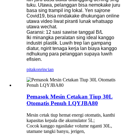
tuku. Utawa, pelanggan bisa nemokake juru
basa sing trampil ing lokal. Yen sajrone
Covid19, bisa nindakake dhukungan online
utawa video liwat piranti lunak whatsapp
utawa wechat.
Garansi: 12 sasi sawise tanggal B/L
Iki minangka peralatan sing ideal kanggo
industri plastik. Luwih trep lan gampang
diatur, ngirit tenaga kerja lan biaya kanggo
ndhukung para pelanggan supaya luwih
efisien.
pitakon
rincian
Pemasok Mesin Cetakan Tiup 30L
Otomatis Penuh LQYJBA80
Mesin cetak tiup hemat energi otomatis, kanthi
kapasitas kepala die akumulator 5L;
Cocok kanggo ngasilake volume nganti 30L,
utamane tangki banyu, jerigen,