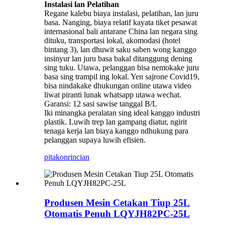
Instalasi lan Pelatihan
Regane kalebu biaya instalasi, pelatihan, lan juru
basa. Nanging, biaya relatif kayata tiket pesawat
internasional bali antarane China lan negara sing
dituku, transportasi lokal, akomodasi (hotel
bintang 3), lan dhuwit saku saben wong kanggo
insinyur lan juru basa bakal ditanggung dening
sing tuku. Utawa, pelanggan bisa nemokake juru
basa sing trampil ing lokal. Yen sajrone Covid19,
bisa nindakake dhukungan online utawa video
liwat piranti lunak whatsapp utawa wechat.
Garansi: 12 sasi sawise tanggal B/L
Iki minangka peralatan sing ideal kanggo industri
plastik. Luwih trep lan gampang diatur, ngirit
tenaga kerja lan biaya kanggo ndhukung para
pelanggan supaya luwih efisien.
pitakon
rincian
Produsen Mesin Cetakan Tiup 25L
Otomatis Penuh LQYJH82PC-25L