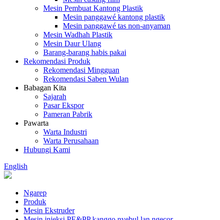
Mesin Pembuat Kantong Plastik
Mesin panggawé kantong plastik
Mesin panggawé tas non-anyaman
Mesin Wadhah Plastik
Mesin Daur Ulang
Barang-barang habis pakai
Rekomendasi Produk
Rekomendasi Mingguan
Rekomendasi Saben Wulan
Babagan Kita
Sajarah
Pasar Ekspor
Pameran Pabrik
Pawarta
Warta Industri
Warta Perusahaan
Hubungi Kami
English
Ngarep
Produk
Mesin Ekstruder
Mesin injeksi PE&PP kanggo nyebul lan ngecor