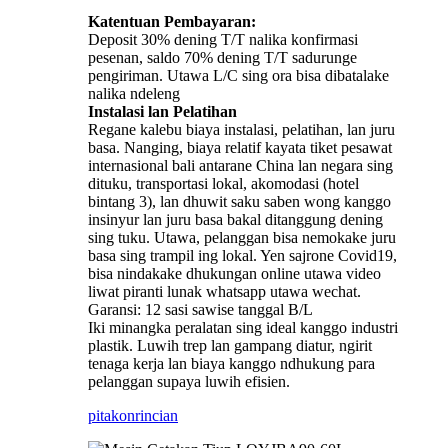
Katentuan Pembayaran:
Deposit 30% dening T/T nalika konfirmasi
pesenan, saldo 70% dening T/T sadurunge
pengiriman. Utawa L/C sing ora bisa dibatalake
nalika ndeleng
Instalasi lan Pelatihan
Regane kalebu biaya instalasi, pelatihan, lan juru
basa. Nanging, biaya relatif kayata tiket pesawat
internasional bali antarane China lan negara sing
dituku, transportasi lokal, akomodasi (hotel
bintang 3), lan dhuwit saku saben wong kanggo
insinyur lan juru basa bakal ditanggung dening
sing tuku. Utawa, pelanggan bisa nemokake juru
basa sing trampil ing lokal. Yen sajrone Covid19,
bisa nindakake dhukungan online utawa video
liwat piranti lunak whatsapp utawa wechat.
Garansi: 12 sasi sawise tanggal B/L
Iki minangka peralatan sing ideal kanggo industri
plastik. Luwih trep lan gampang diatur, ngirit
tenaga kerja lan biaya kanggo ndhukung para
pelanggan supaya luwih efisien.
pitakon
rincian