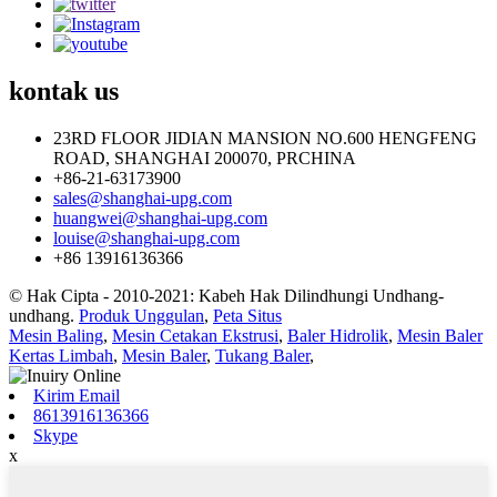
kontak
us
23RD FLOOR JIDIAN MANSION NO.600 HENGFENG
ROAD, SHANGHAI 200070, PRCHINA
+86-21-63173900
sales@shanghai-upg.com
huangwei@shanghai-upg.com
louise@shanghai-upg.com
+86 13916136366
© Hak Cipta - 2010-2021: Kabeh Hak Dilindhungi Undhang-
undhang.
Produk Unggulan
,
Peta Situs
Mesin Baling
,
Mesin Cetakan Ekstrusi
,
Baler Hidrolik
,
Mesin Baler
Kertas Limbah
,
Mesin Baler
,
Tukang Baler
,
Kirim Email
8613916136366
Skype
x