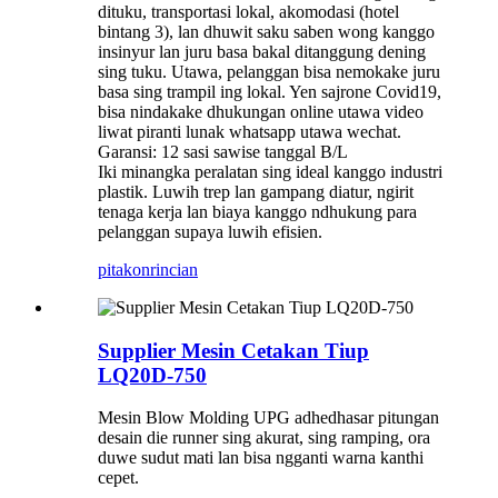
dituku, transportasi lokal, akomodasi (hotel
bintang 3), lan dhuwit saku saben wong kanggo
insinyur lan juru basa bakal ditanggung dening
sing tuku. Utawa, pelanggan bisa nemokake juru
basa sing trampil ing lokal. Yen sajrone Covid19,
bisa nindakake dhukungan online utawa video
liwat piranti lunak whatsapp utawa wechat.
Garansi: 12 sasi sawise tanggal B/L
Iki minangka peralatan sing ideal kanggo industri
plastik. Luwih trep lan gampang diatur, ngirit
tenaga kerja lan biaya kanggo ndhukung para
pelanggan supaya luwih efisien.
pitakon
rincian
Supplier Mesin Cetakan Tiup
LQ20D-750
Mesin Blow Molding UPG adhedhasar pitungan
desain die runner sing akurat, sing ramping, ora
duwe sudut mati lan bisa ngganti warna kanthi
cepet.