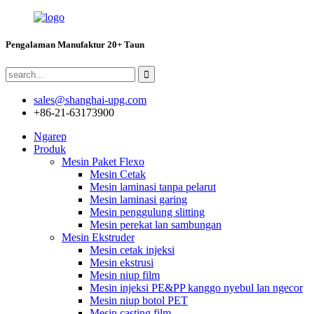
Pengalaman Manufaktur 20+ Taun
sales@shanghai-upg.com
+86-21-63173900
Ngarep
Produk
Mesin Paket Flexo
Mesin Cetak
Mesin laminasi tanpa pelarut
Mesin laminasi garing
Mesin penggulung slitting
Mesin perekat lan sambungan
Mesin Ekstruder
Mesin cetak injeksi
Mesin ekstrusi
Mesin niup film
Mesin injeksi PE&PP kanggo nyebul lan ngecor
Mesin niup botol PET
Mesin casting film