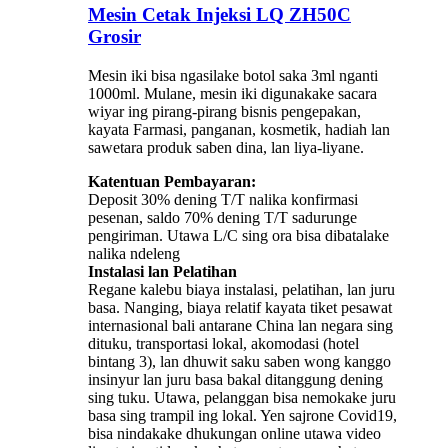
Mesin Cetak Injeksi LQ ZH50C
Grosir
Mesin iki bisa ngasilake botol saka 3ml nganti
1000ml. Mulane, mesin iki digunakake sacara
wiyar ing pirang-pirang bisnis pengepakan,
kayata Farmasi, panganan, kosmetik, hadiah lan
sawetara produk saben dina, lan liya-liyane.
Katentuan Pembayaran:
Deposit 30% dening T/T nalika konfirmasi
pesenan, saldo 70% dening T/T sadurunge
pengiriman. Utawa L/C sing ora bisa dibatalake
nalika ndeleng
Instalasi lan Pelatihan
Regane kalebu biaya instalasi, pelatihan, lan juru
basa. Nanging, biaya relatif kayata tiket pesawat
internasional bali antarane China lan negara sing
dituku, transportasi lokal, akomodasi (hotel
bintang 3), lan dhuwit saku saben wong kanggo
insinyur lan juru basa bakal ditanggung dening
sing tuku. Utawa, pelanggan bisa nemokake juru
basa sing trampil ing lokal. Yen sajrone Covid19,
bisa nindakake dhukungan online utawa video