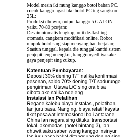
Model mesin iki mung kanggo botol bahan PC,
cocok kanggo ngasilake botol PC ing sangisore
25L;
Produksi dhuwur, output kanggo 5 GALON
yaiku 70-80 pcs/jam;
Desain otomatis lengkap, unit de-flashing
otomatis, cangkem modifikasi online, Robot
njupuk botol sing siap menyang ban berjalan;
Stasiun tunggal, kepala die tunggal kanthi sistem
penjepit lengan engkol, kanggo nyedhiyakake
gaya penjepit sing cukup.
Katentuan Pembayaran:
Deposit 30% dening T/T nalika konfirmasi
pesenan, saldo 70% dening T/T sadurunge
pengiriman. Utawa L/C sing ora bisa
dibatalake nalika ndeleng
Instalasi lan Pelatihan
Regane kalebu biaya instalasi, pelatihan,
lan juru basa. Nanging, biaya relatif kayata
tiket pesawat internasional bali antarane
China lan negara sing dituku, transportasi
lokal, akomodasi (hotel bintang 3), lan
dhuwit saku saben wong kanggo insinyur
lan juru basa bakal ditanggung dening sing