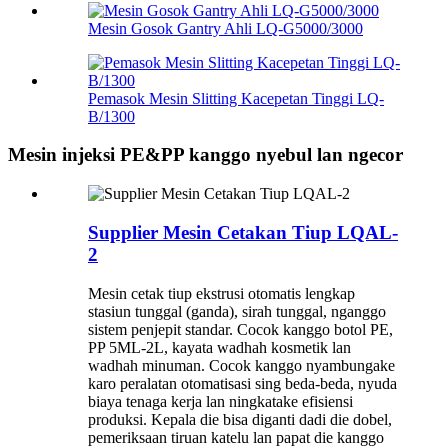
Mesin Gosok Gantry Ahli LQ-G5000/3000
Pemasok Mesin Slitting Kacepetan Tinggi LQ-
B/1300
Mesin injeksi PE&PP kanggo nyebul lan ngecor
Supplier Mesin Cetakan Tiup LQAL-
2
Mesin cetak tiup ekstrusi otomatis lengkap
stasiun tunggal (ganda), sirah tunggal, nganggo
sistem penjepit standar. Cocok kanggo botol PE,
PP 5ML-2L, kayata wadhah kosmetik lan
wadhah minuman. Cocok kanggo nyambungake
karo peralatan otomatisasi sing beda-beda, nyuda
biaya tenaga kerja lan ningkatake efisiensi
produksi. Kepala die bisa diganti dadi die dobel,
pemeriksaan tiruan katelu lan papat die kanggo