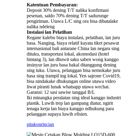
Katentuan Pembayaran:
Deposit 30% dening T/T nalika konfirmasi
pesenan, saldo 70% dening T/T sadurunge
pengiriman. Utawa L/C sing ora bisa dibatalake
nalika ndeleng
Instalasi lan Pelatihan
Regane kalebu biaya instalasi, pelatihan, lan juru
basa. Nanging, biaya relatif kayata tiket pesawat
internasional bali antarane China lan negara sing
dituku, transportasi lokal, akomodasi (hotel
bintang 3), lan dhuwit saku saben wong kanggo
insinyur lan juru basa bakal ditanggung dening
sing tuku. Utawa, pelanggan bisa nemokake juru
basa sing trampil ing lokal. Yen sajrone Covid19,
bisa nindakake dhukungan online utawa video
liwat piranti lunak whatsapp utawa wechat.
Garansi: 12 sasi sawise tanggal B/L
Iki minangka peralatan sing ideal kanggo industri
plastik. Luwih trep lan gampang diatur, ngirit
tenaga kerja lan biaya kanggo ndhukung para
pelanggan supaya luwih efisien.
pitakon
rincian