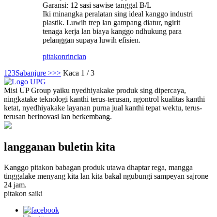
Garansi: 12 sasi sawise tanggal B/L
Iki minangka peralatan sing ideal kanggo industri
plastik. Luwih trep lan gampang diatur, ngirit
tenaga kerja lan biaya kanggo ndhukung para
pelanggan supaya luwih efisien.
pitakon
rincian
1
2
3
Sabanjure >
>>
Kaca 1 / 3
Misi UP Group yaiku nyedhiyakake produk sing dipercaya,
ningkatake teknologi kanthi terus-terusan, ngontrol kualitas kanthi
ketat, nyedhiyakake layanan purna jual kanthi tepat wektu, terus-
terusan berinovasi lan berkembang.
langganan buletin kita
Kanggo pitakon babagan produk utawa dhaptar rega, mangga
tinggalake menyang kita lan kita bakal ngubungi sampeyan sajrone
24 jam.
pitakon saiki