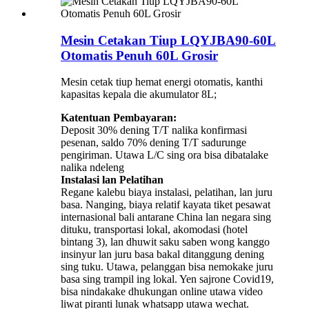
Mesin Cetakan Tiup LQYJBA90-60L
Otomatis Penuh 60L Grosir
Mesin cetak tiup hemat energi otomatis, kanthi
kapasitas kepala die akumulator 8L;
Katentuan Pembayaran:
Deposit 30% dening T/T nalika konfirmasi
pesenan, saldo 70% dening T/T sadurunge
pengiriman. Utawa L/C sing ora bisa dibatalake
nalika ndeleng
Instalasi lan Pelatihan
Regane kalebu biaya instalasi, pelatihan, lan juru
basa. Nanging, biaya relatif kayata tiket pesawat
internasional bali antarane China lan negara sing
dituku, transportasi lokal, akomodasi (hotel
bintang 3), lan dhuwit saku saben wong kanggo
insinyur lan juru basa bakal ditanggung dening
sing tuku. Utawa, pelanggan bisa nemokake juru
basa sing trampil ing lokal. Yen sajrone Covid19,
bisa nindakake dhukungan online utawa video
liwat piranti lunak whatsapp utawa wechat.